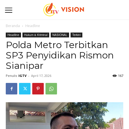
Beranda
Headline
Headline
Hukum & Kriminal
NASIONAL
Terkini
Polda Metro Terbitkan
SP3 Penyidikan Rismon
Sianipar
Penulis
IGTV
-
April 17, 2026
167