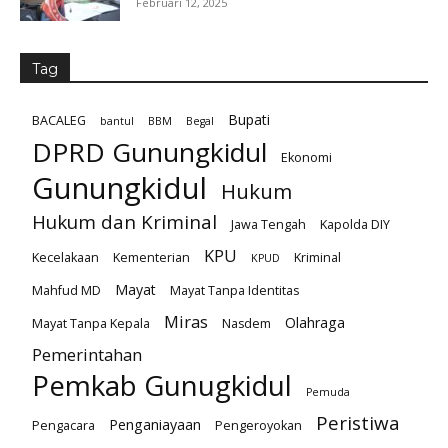
Februari 12, 2025
Tag
Bupati
BACALEG
bantul
BBM
Begal
DPRD Gunungkidul
Ekonomi
Gunungkidul
Hukum
Hukum dan Kriminal
Jawa Tengah
Kapolda DIY
KPU
Kecelakaan
Kementerian
Kriminal
KPUD
Mayat
Mahfud MD
Mayat Tanpa Identitas
Miras
Olahraga
Mayat Tanpa Kepala
Nasdem
Pemerintahan
Pemkab Gunugkidul
Pemuda
Peristiwa
Penganiayaan
Pengacara
Pengeroyokan