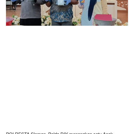
POLRESTA Sleman, Polda DIY menangkap satu Anak