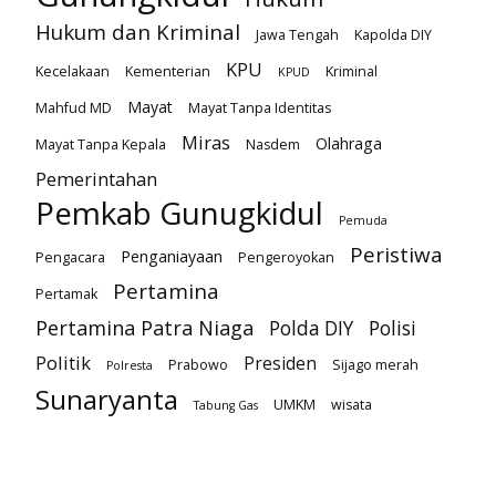
Hukum dan Kriminal
Jawa Tengah
Kapolda DIY
KPU
Kecelakaan
Kementerian
Kriminal
KPUD
Mayat
Mahfud MD
Mayat Tanpa Identitas
Miras
Olahraga
Mayat Tanpa Kepala
Nasdem
Pemerintahan
Pemkab Gunugkidul
Pemuda
Peristiwa
Penganiayaan
Pengacara
Pengeroyokan
Pertamina
Pertamak
Pertamina Patra Niaga
Polda DIY
Polisi
Politik
Presiden
Prabowo
Sijago merah
Polresta
Sunaryanta
UMKM
wisata
Tabung Gas