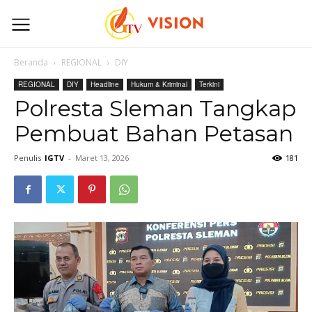
Beranda
REGIONAL
DIY
REGIONAL
DIY
Headline
Hukum & Kriminal
Terkini
Polresta Sleman Tangkap
Pembuat Bahan Petasan
Penulis
IGTV
-
Maret 13, 2026
181