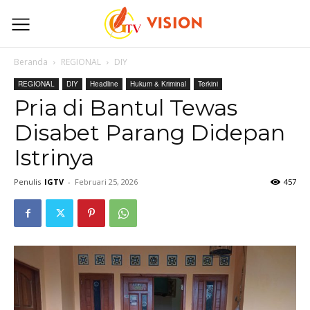
Beranda
REGIONAL
DIY
REGIONAL
DIY
Headline
Hukum & Kriminal
Terkini
Pria di Bantul Tewas
Disabet Parang Didepan
Istrinya
Penulis
IGTV
-
Februari 25, 2026
457