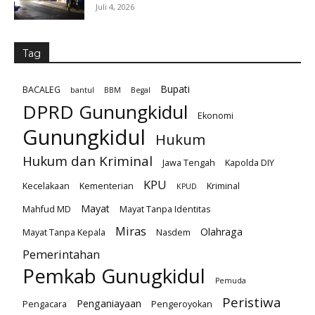
Juli 4, 2026
Tag
Bupati
BACALEG
bantul
BBM
Begal
DPRD Gunungkidul
Ekonomi
Gunungkidul
Hukum
Hukum dan Kriminal
Jawa Tengah
Kapolda DIY
KPU
Kecelakaan
Kementerian
Kriminal
KPUD
Mayat
Mahfud MD
Mayat Tanpa Identitas
Miras
Olahraga
Mayat Tanpa Kepala
Nasdem
Pemerintahan
Pemkab Gunugkidul
Pemuda
Peristiwa
Penganiayaan
Pengacara
Pengeroyokan