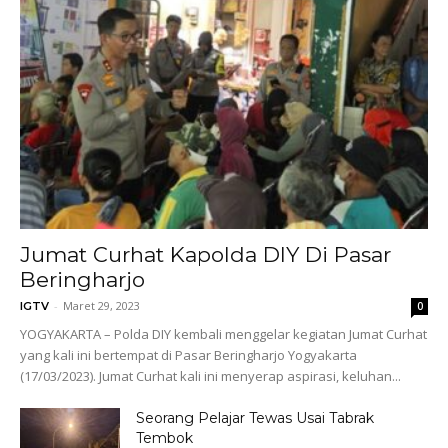
Jumat Curhat Kapolda DIY Di Pasar
Beringharjo
-
Maret 29, 2023
IGTV
0
YOGYAKARTA – Polda DIY kembali menggelar kegiatan Jumat Curhat
yang kali ini bertempat di Pasar Beringharjo Yogyakarta
(17/03/2023). Jumat Curhat kali ini menyerap aspirasi, keluhan...
Seorang Pelajar Tewas Usai Tabrak
Tembok