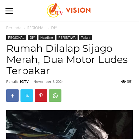
Beranda
REGIONAL
DIY
REGIONAL
DIY
Headline
PERISTIWA
Terkini
Rumah Dilalap Sijago
Merah, Dua Motor Ludes
Terbakar
Penulis
IGTV
-
November 6, 2024
351