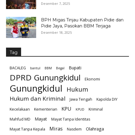
Desember 7, 2025
BPH Migas Tinjau Kabupaten Pidie dan
Pidie Jaya, Pasokan BBM Terjaga
Desember 18, 2025
Tag
Bupati
BACALEG
bantul
BBM
Begal
DPRD Gunungkidul
Ekonomi
Gunungkidul
Hukum
Hukum dan Kriminal
Jawa Tengah
Kapolda DIY
KPU
Kecelakaan
Kementerian
Kriminal
KPUD
Mayat
Mahfud MD
Mayat Tanpa Identitas
Miras
Olahraga
Mayat Tanpa Kepala
Nasdem