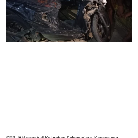
SEBUAH rumah di Kalurahan Selopamioro, Kapanewon