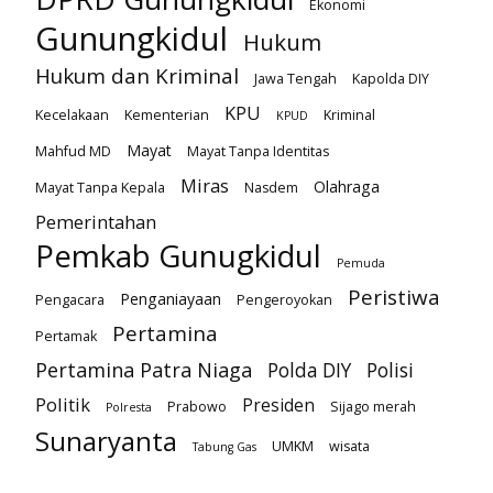
Ekonomi
Gunungkidul
Hukum
Hukum dan Kriminal
Jawa Tengah
Kapolda DIY
KPU
Kecelakaan
Kementerian
Kriminal
KPUD
Mayat
Mahfud MD
Mayat Tanpa Identitas
Miras
Olahraga
Mayat Tanpa Kepala
Nasdem
Pemerintahan
Pemkab Gunugkidul
Pemuda
Peristiwa
Penganiayaan
Pengacara
Pengeroyokan
Pertamina
Pertamak
Pertamina Patra Niaga
Polda DIY
Polisi
Politik
Presiden
Prabowo
Sijago merah
Polresta
Sunaryanta
UMKM
wisata
Tabung Gas