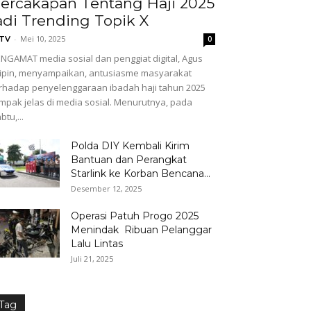
ercakapan Tentang Haji 2025
adi Trending Topik X
-
Mei 10, 2025
GTV
0
NGAMAT media sosial dan penggiat digital, Agus
ipin, menyampaikan, antusiasme masyarakat
rhadap penyelenggaraan ibadah haji tahun 2025
mpak jelas di media sosial. Menurutnya, pada
btu,...
Polda DIY Kembali Kirim
Bantuan dan Perangkat
Starlink ke Korban Bencana...
Desember 12, 2025
Operasi Patuh Progo 2025
Menindak Ribuan Pelanggar
Lalu Lintas
Juli 21, 2025
Tag