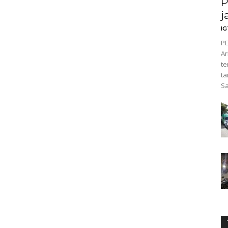
P
j
I
PE
Ar
te
ta
Sa