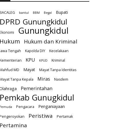
Bupati
BACALEG
bantul
BBM
Begal
DPRD Gunungkidul
Gunungkidul
Ekonomi
Hukum
Hukum dan Kriminal
Jawa Tengah
Kapolda DIY
Kecelakaan
KPU
Kementerian
Kriminal
KPUD
Mayat
Mahfud MD
Mayat Tanpa Identitas
Miras
Mayat Tanpa Kepala
Nasdem
Pemerintahan
Olahraga
Pemkab Gunugkidul
Penganiayaan
Pengacara
Pemuda
Peristiwa
Pengeroyokan
Pertamak
Pertamina