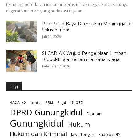
terhadap peredaran minuman keras (miras) ilegal. Salah satunya
di gerai 'Outlet 23' yang berlokasi di Jalan...
Pria Paruh Baya Ditemukan Meninggal di
Saluran Irigasi
Juli 21, 2026
SI CADIAK Wujud Pengelolaan Limbah
Produktif ala Pertamina Patra Niaga
Februari 17, 2026
Tag
Bupati
BACALEG
bantul
BBM
Begal
DPRD Gunungkidul
Ekonomi
Gunungkidul
Hukum
Hukum dan Kriminal
Jawa Tengah
Kapolda DIY