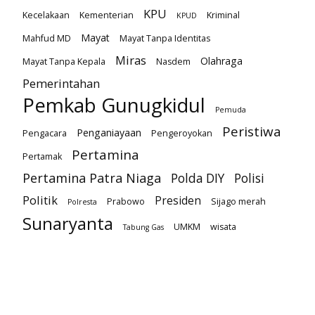
KPU
Kecelakaan
Kementerian
Kriminal
KPUD
Mayat
Mahfud MD
Mayat Tanpa Identitas
Miras
Olahraga
Mayat Tanpa Kepala
Nasdem
Pemerintahan
Pemkab Gunugkidul
Pemuda
Peristiwa
Penganiayaan
Pengacara
Pengeroyokan
Pertamina
Pertamak
Pertamina Patra Niaga
Polda DIY
Polisi
Politik
Presiden
Prabowo
Sijago merah
Polresta
Sunaryanta
UMKM
wisata
Tabung Gas