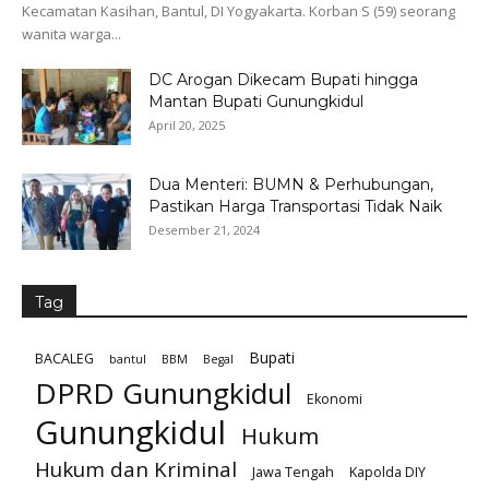
Kecamatan Kasihan, Bantul, DI Yogyakarta. Korban S (59) seorang
wanita warga...
DC Arogan Dikecam Bupati hingga
Mantan Bupati Gunungkidul
April 20, 2025
Dua Menteri: BUMN & Perhubungan,
Pastikan Harga Transportasi Tidak Naik
Desember 21, 2024
Tag
Bupati
BACALEG
bantul
BBM
Begal
DPRD Gunungkidul
Ekonomi
Gunungkidul
Hukum
Hukum dan Kriminal
Jawa Tengah
Kapolda DIY