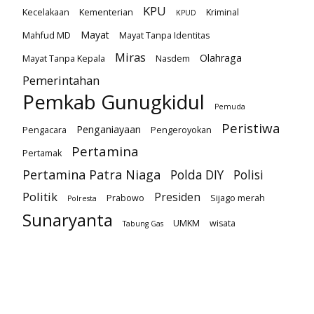
KPU
Kecelakaan
Kementerian
Kriminal
KPUD
Mayat
Mahfud MD
Mayat Tanpa Identitas
Miras
Olahraga
Mayat Tanpa Kepala
Nasdem
Pemerintahan
Pemkab Gunugkidul
Pemuda
Peristiwa
Penganiayaan
Pengacara
Pengeroyokan
Pertamina
Pertamak
Pertamina Patra Niaga
Polda DIY
Polisi
Politik
Presiden
Prabowo
Sijago merah
Polresta
Sunaryanta
UMKM
wisata
Tabung Gas