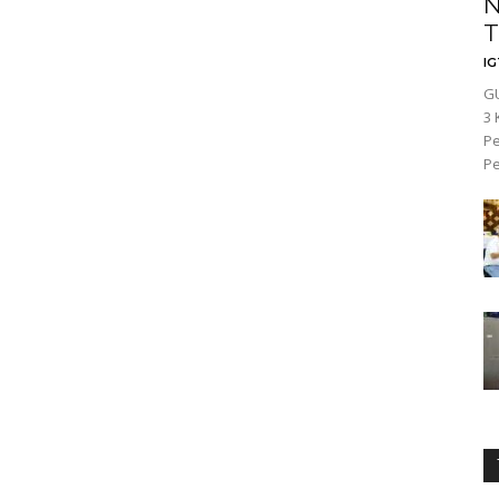
N
T
I
GU
3 
Pe
Pe