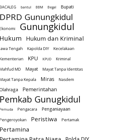
Bupati
BACALEG
bantul
BBM
Begal
DPRD Gunungkidul
Gunungkidul
Ekonomi
Hukum
Hukum dan Kriminal
Jawa Tengah
Kapolda DIY
Kecelakaan
KPU
Kementerian
Kriminal
KPUD
Mayat
Mahfud MD
Mayat Tanpa Identitas
Miras
Mayat Tanpa Kepala
Nasdem
Pemerintahan
Olahraga
Pemkab Gunugkidul
Penganiayaan
Pengacara
Pemuda
Peristiwa
Pengeroyokan
Pertamak
Pertamina
Pertamina Patra Niaga
Polda DIY