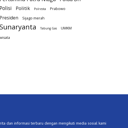
Polisi
Politik
Prabowo
Polresta
Presiden
Sijago merah
Sunaryanta
UMKM
Tabung Gas
wisata
ita dan informasi terbaru dengan mengikuti media sosial kami