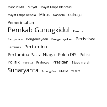
Mayat
Mahfud MD
Mayat Tanpa Identitas
Miras
Olahraga
Mayat Tanpa Kepala
Nasdem
Pemerintahan
Pemkab Gunugkidul
Pemuda
Peristiwa
Penganiayaan
Pengacara
Pengeroyokan
Pertamina
Pertamak
Pertamina Patra Niaga
Polda DIY
Polisi
Politik
Presiden
Prabowo
Sijago merah
Polresta
Sunaryanta
UMKM
wisata
Tabung Gas