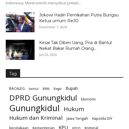
Indonesia, Menkominfo menyebut jumlah...
Jokowi Hadiri Pernikahan Putra Bungsu
Ketua umum ReJO
Desember 7, 2024
Kesal Tak Diberi Uang, Pria di Bantul
Nekat Bakar Rumah Orang...
Juli 23, 2026
Tag
Bupati
BACALEG
bantul
BBM
Begal
DPRD Gunungkidul
Ekonomi
Gunungkidul
Hukum
Hukum dan Kriminal
Jawa Tengah
Kapolda DIY
KPU
Kecelakaan
Kementerian
Kriminal
KPUD