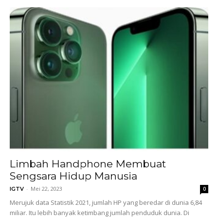
Limbah Handphone Membuat
Sengsara Hidup Manusia
-
Mei 22, 2023
IGTV
0
Merujuk data Statistik 2021, jumlah HP yang beredar di dunia 6,84
miliar. Itu lebih banyak ketimbang jumlah penduduk dunia. Di