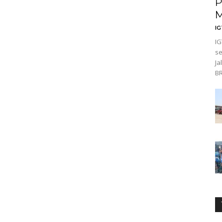
P
M
I
IG
se
Ja
BRI