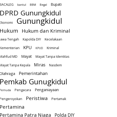
Bupati
BACALEG
bantul
BBM
Begal
DPRD Gunungkidul
Gunungkidul
Ekonomi
Hukum
Hukum dan Kriminal
Jawa Tengah
Kapolda DIY
Kecelakaan
KPU
Kementerian
Kriminal
KPUD
Mayat
Mahfud MD
Mayat Tanpa Identitas
Miras
Mayat Tanpa Kepala
Nasdem
Pemerintahan
Olahraga
Pemkab Gunugkidul
Penganiayaan
Pengacara
Pemuda
Peristiwa
Pengeroyokan
Pertamak
Pertamina
Pertamina Patra Niaga
Polda DIY