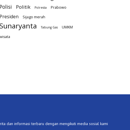
Polisi
Politik
Prabowo
Polresta
Presiden
Sijago merah
Sunaryanta
UMKM
Tabung Gas
wisata
ita dan informasi terbaru dengan mengikuti media sosial kami