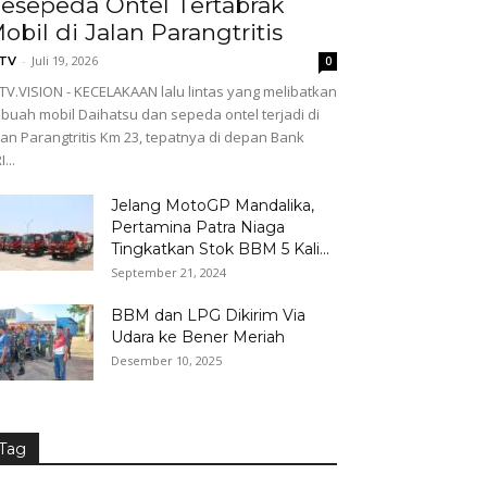
esepeda Ontel Tertabrak
obil di Jalan Parangtritis
-
Juli 19, 2026
GTV
0
TV.VISION - KECELAKAAN lalu lintas yang melibatkan
buah mobil Daihatsu dan sepeda ontel terjadi di
lan Parangtritis Km 23, tepatnya di depan Bank
...
Jelang MotoGP Mandalika,
Pertamina Patra Niaga
Tingkatkan Stok BBM 5 Kali...
September 21, 2024
BBM dan LPG Dikirim Via
Udara ke Bener Meriah
Desember 10, 2025
Tag