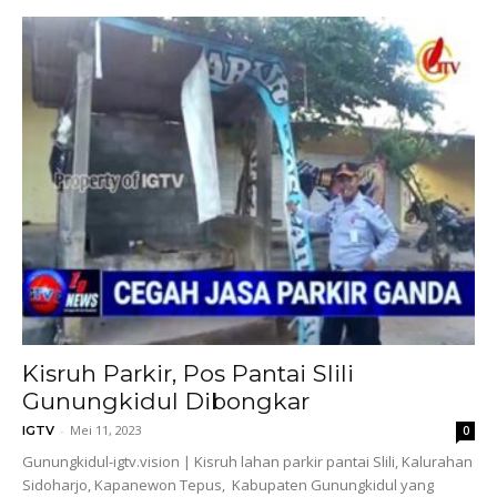
Kisruh Parkir, Pos Pantai Slili
Gunungkidul Dibongkar
-
Mei 11, 2023
IGTV
0
Gunungkidul-igtv.vision | Kisruh lahan parkir pantai Slili, Kalurahan
Sidoharjo, Kapanewon Tepus, Kabupaten Gunungkidul yang