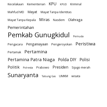
KPU
Kecelakaan
Kementerian
Kriminal
KPUD
Mayat
Mahfud MD
Mayat Tanpa Identitas
Miras
Olahraga
Mayat Tanpa Kepala
Nasdem
Pemerintahan
Pemkab Gunugkidul
Pemuda
Peristiwa
Penganiayaan
Pengacara
Pengeroyokan
Pertamina
Pertamak
Pertamina Patra Niaga
Polda DIY
Polisi
Politik
Presiden
Prabowo
Sijago merah
Polresta
Sunaryanta
UMKM
wisata
Tabung Gas