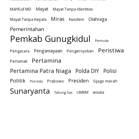
Mayat
Mahfud MD
Mayat Tanpa Identitas
Miras
Olahraga
Mayat Tanpa Kepala
Nasdem
Pemerintahan
Pemkab Gunugkidul
Pemuda
Peristiwa
Penganiayaan
Pengacara
Pengeroyokan
Pertamina
Pertamak
Pertamina Patra Niaga
Polda DIY
Polisi
Politik
Presiden
Prabowo
Sijago merah
Polresta
Sunaryanta
UMKM
wisata
Tabung Gas