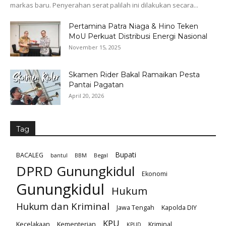
markas baru. Penyerahan serat palilah ini dilakukan secara...
Pertamina Patra Niaga & Hino Teken
MoU Perkuat Distribusi Energi Nasional
November 15, 2025
Skamen Rider Bakal Ramaikan Pesta
Pantai Pagatan
April 20, 2026
Tag
Bupati
BACALEG
bantul
BBM
Begal
DPRD Gunungkidul
Ekonomi
Gunungkidul
Hukum
Hukum dan Kriminal
Jawa Tengah
Kapolda DIY
KPU
Kecelakaan
Kementerian
Kriminal
KPUD