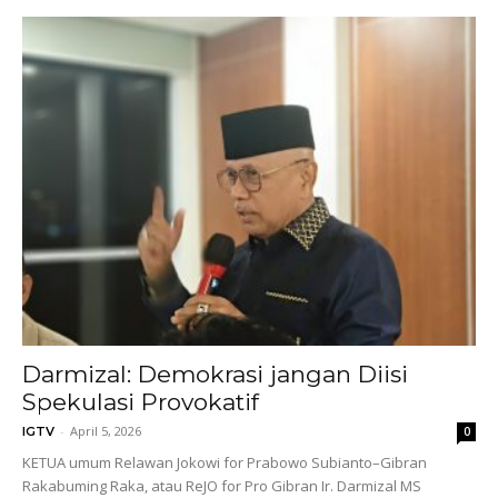
Darmizal: Demokrasi jangan Diisi
Spekulasi Provokatif
-
April 5, 2026
IGTV
0
KETUA umum Relawan Jokowi for Prabowo Subianto–Gibran
Rakabuming Raka, atau ReJO for Pro Gibran Ir. Darmizal MS