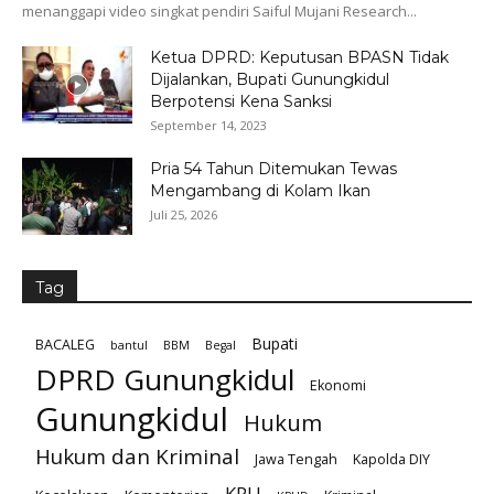
menanggapi video singkat pendiri Saiful Mujani Research...
Ketua DPRD: Keputusan BPASN Tidak
Dijalankan, Bupati Gunungkidul
Berpotensi Kena Sanksi
September 14, 2023
Pria 54 Tahun Ditemukan Tewas
Mengambang di Kolam Ikan
Juli 25, 2026
Tag
Bupati
BACALEG
bantul
BBM
Begal
DPRD Gunungkidul
Ekonomi
Gunungkidul
Hukum
Hukum dan Kriminal
Jawa Tengah
Kapolda DIY
KPU