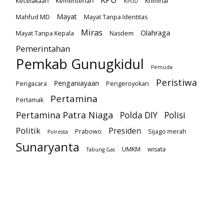
Kecelakaan
Kementerian
Kriminal
KPUD
Mayat
Mahfud MD
Mayat Tanpa Identitas
Miras
Olahraga
Mayat Tanpa Kepala
Nasdem
Pemerintahan
Pemkab Gunugkidul
Pemuda
Peristiwa
Penganiayaan
Pengacara
Pengeroyokan
Pertamina
Pertamak
Pertamina Patra Niaga
Polda DIY
Polisi
Politik
Presiden
Prabowo
Sijago merah
Polresta
Sunaryanta
UMKM
wisata
Tabung Gas