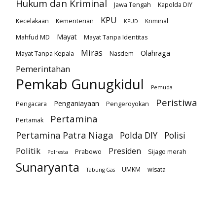
Hukum dan Kriminal
Jawa Tengah
Kapolda DIY
KPU
Kecelakaan
Kementerian
Kriminal
KPUD
Mayat
Mahfud MD
Mayat Tanpa Identitas
Miras
Olahraga
Mayat Tanpa Kepala
Nasdem
Pemerintahan
Pemkab Gunugkidul
Pemuda
Peristiwa
Penganiayaan
Pengacara
Pengeroyokan
Pertamina
Pertamak
Pertamina Patra Niaga
Polda DIY
Polisi
Politik
Presiden
Prabowo
Sijago merah
Polresta
Sunaryanta
UMKM
wisata
Tabung Gas