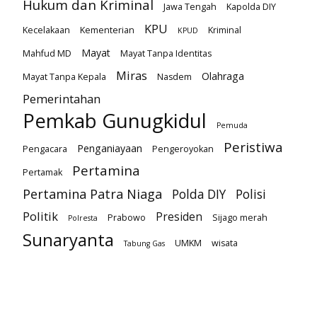
Hukum dan Kriminal
Jawa Tengah
Kapolda DIY
KPU
Kecelakaan
Kementerian
Kriminal
KPUD
Mayat
Mahfud MD
Mayat Tanpa Identitas
Miras
Olahraga
Mayat Tanpa Kepala
Nasdem
Pemerintahan
Pemkab Gunugkidul
Pemuda
Peristiwa
Penganiayaan
Pengacara
Pengeroyokan
Pertamina
Pertamak
Pertamina Patra Niaga
Polda DIY
Polisi
Politik
Presiden
Prabowo
Sijago merah
Polresta
Sunaryanta
UMKM
wisata
Tabung Gas