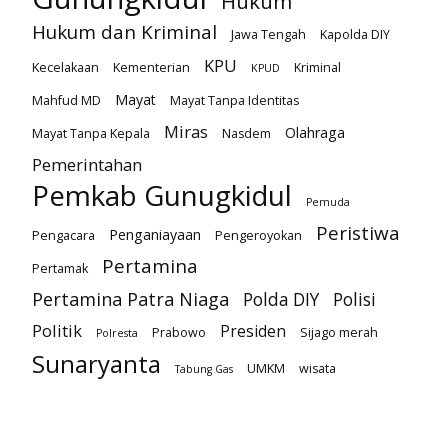
Hukum
Hukum dan Kriminal
Jawa Tengah
Kapolda DIY
KPU
Kecelakaan
Kementerian
Kriminal
KPUD
Mayat
Mahfud MD
Mayat Tanpa Identitas
Miras
Olahraga
Mayat Tanpa Kepala
Nasdem
Pemerintahan
Pemkab Gunugkidul
Pemuda
Peristiwa
Penganiayaan
Pengacara
Pengeroyokan
Pertamina
Pertamak
Pertamina Patra Niaga
Polda DIY
Polisi
Politik
Presiden
Prabowo
Sijago merah
Polresta
Sunaryanta
UMKM
wisata
Tabung Gas