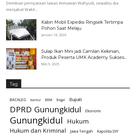
Demikian pernyataan lawas Immawan Wahyudi, sewaktu dia
menjabat Wakil...
Kabin Mobil Expedisi Ringsek Tertimpa
Pohon Saat Melaju
Januari 14, 2026
Sulap Ikan Mini jadi Camilan Kekinian,
Produk Peserta UMK Academy Sukses...
Mei 9, 2025
Tag
Bupati
BACALEG
bantul
BBM
Begal
DPRD Gunungkidul
Ekonomi
Gunungkidul
Hukum
Hukum dan Kriminal
Jawa Tengah
Kapolda DIY