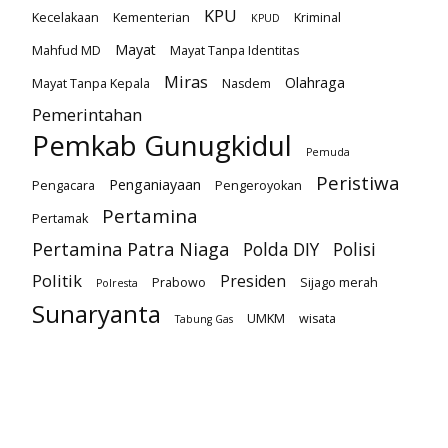
KPU
Kecelakaan
Kementerian
Kriminal
KPUD
Mayat
Mahfud MD
Mayat Tanpa Identitas
Miras
Olahraga
Mayat Tanpa Kepala
Nasdem
Pemerintahan
Pemkab Gunugkidul
Pemuda
Peristiwa
Penganiayaan
Pengacara
Pengeroyokan
Pertamina
Pertamak
Pertamina Patra Niaga
Polda DIY
Polisi
Politik
Presiden
Prabowo
Sijago merah
Polresta
Sunaryanta
UMKM
wisata
Tabung Gas