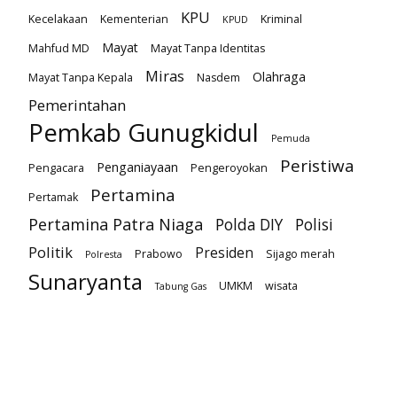
KPU
Kecelakaan
Kementerian
Kriminal
KPUD
Mayat
Mahfud MD
Mayat Tanpa Identitas
Miras
Olahraga
Mayat Tanpa Kepala
Nasdem
Pemerintahan
Pemkab Gunugkidul
Pemuda
Peristiwa
Penganiayaan
Pengacara
Pengeroyokan
Pertamina
Pertamak
Pertamina Patra Niaga
Polda DIY
Polisi
Politik
Presiden
Prabowo
Sijago merah
Polresta
Sunaryanta
UMKM
wisata
Tabung Gas