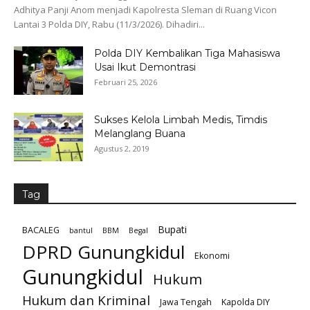
Adhitya Panji Anom menjadi Kapolresta Sleman di Ruang Vicon
Lantai 3 Polda DIY, Rabu (11/3/2026). Dihadiri...
Polda DIY Kembalikan Tiga Mahasiswa
Usai Ikut Demontrasi
Februari 25, 2026
Sukses Kelola Limbah Medis, Timdis
Melanglang Buana
Agustus 2, 2019
Tag
Bupati
BACALEG
bantul
BBM
Begal
DPRD Gunungkidul
Ekonomi
Gunungkidul
Hukum
Hukum dan Kriminal
Jawa Tengah
Kapolda DIY