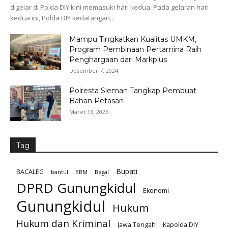
digelar di Polda DIY kini memasuki hari kedua. Pada gelaran hari
kedua ini, Polda DIY kedatangan...
Mampu Tingkatkan Kualitas UMKM,
Program Pembinaan Pertamina Raih
Penghargaan dari Markplus
Desember 7, 2024
Polresta Sleman Tangkap Pembuat
Bahan Petasan
Maret 13, 2026
Tag
Bupati
BACALEG
bantul
BBM
Begal
DPRD Gunungkidul
Ekonomi
Gunungkidul
Hukum
Hukum dan Kriminal
Jawa Tengah
Kapolda DIY