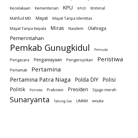
KPU
Kecelakaan
Kementerian
Kriminal
KPUD
Mayat
Mahfud MD
Mayat Tanpa Identitas
Miras
Olahraga
Mayat Tanpa Kepala
Nasdem
Pemerintahan
Pemkab Gunugkidul
Pemuda
Peristiwa
Penganiayaan
Pengacara
Pengeroyokan
Pertamina
Pertamak
Pertamina Patra Niaga
Polda DIY
Polisi
Politik
Presiden
Prabowo
Sijago merah
Polresta
Sunaryanta
UMKM
wisata
Tabung Gas