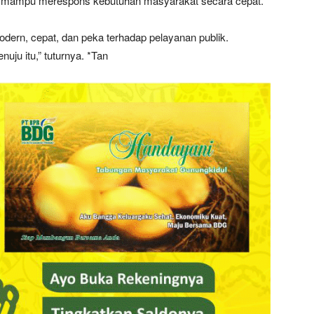
an mampu merespons kebutuhan masyarakat secara cepat.
odern, cepat, dan peka terhadap pelayanan publik.
uju itu,” tuturnya. *Tan