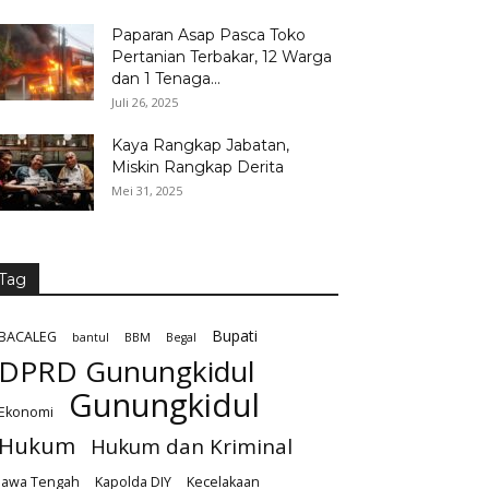
Paparan Asap Pasca Toko
Pertanian Terbakar, 12 Warga
dan 1 Tenaga...
Juli 26, 2025
Kaya Rangkap Jabatan,
Miskin Rangkap Derita
Mei 31, 2025
Tag
Bupati
BACALEG
bantul
BBM
Begal
DPRD Gunungkidul
Gunungkidul
Ekonomi
Hukum
Hukum dan Kriminal
Jawa Tengah
Kapolda DIY
Kecelakaan