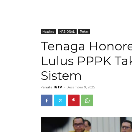
Headline
NASIONAL
Terkini
Tenaga Honore
Lulus PPPK Ta
Sistem
Penulis
IGTV
-
Desember 9, 2025