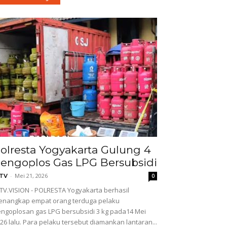
olresta Yogyakarta Gulung 4
engoplos Gas LPG Bersubsidi
-
Mei 21, 2026
GTV
0
TV.VISION - POLRESTA Yogyakarta berhasil
nangkap empat orang terduga pelaku
ngoplosan gas LPG bersubsidi 3 kg pada14 Mei
26 lalu. Para pelaku tersebut diamankan lantaran...