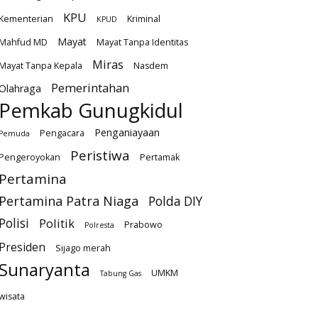
KPU
Kementerian
Kriminal
KPUD
Mayat
Mahfud MD
Mayat Tanpa Identitas
Miras
Mayat Tanpa Kepala
Nasdem
Pemerintahan
Olahraga
Pemkab Gunugkidul
Penganiayaan
Pengacara
Pemuda
Peristiwa
Pengeroyokan
Pertamak
Pertamina
Pertamina Patra Niaga
Polda DIY
Polisi
Politik
Prabowo
Polresta
Presiden
Sijago merah
Sunaryanta
UMKM
Tabung Gas
wisata