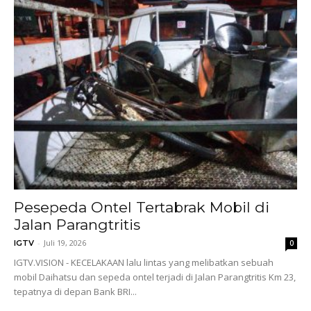
Pesepeda Ontel Tertabrak Mobil di
Jalan Parangtritis
-
Juli 19, 2026
IGTV
0
IGTV.VISION - KECELAKAAN lalu lintas yang melibatkan sebuah
mobil Daihatsu dan sepeda ontel terjadi di Jalan Parangtritis Km 23,
tepatnya di depan Bank BRI...