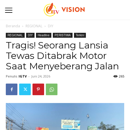
Beranda
REGIONAL
DIY
REGIONAL
DIY
Headline
PERISTIWA
Terkini
Tragis! Seorang Lansia
Tewas Ditabrak Motor
Saat Menyeberang Jalan
Penulis
IGTV
-
Juni 24, 2026
265