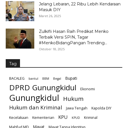
Jelang Lebaran, 22 Ribu Lebih Kendaraan
Masuk DIY
Maret 26, 2025
Zulkifli Hasan Raih Predikat Menko
Terbaik Versi SPIN, Tagar
#MenkoBidangPangan Trending...
Oktober 18, 2025
Tag
Bupati
BACALEG
bantul
BBM
Begal
DPRD Gunungkidul
Ekonomi
Gunungkidul
Hukum
Hukum dan Kriminal
Jawa Tengah
Kapolda DIY
KPU
Kecelakaan
Kementerian
Kriminal
KPUD
Mayat
Mahfud MD
Mayat Tanpa Identitas