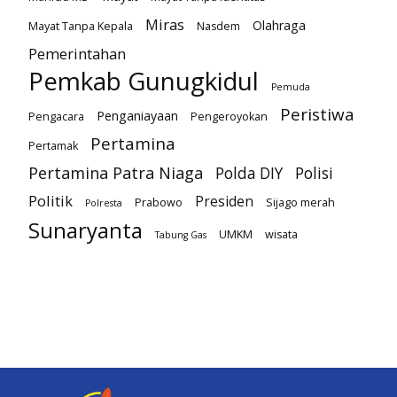
Miras
Olahraga
Mayat Tanpa Kepala
Nasdem
Pemerintahan
Pemkab Gunugkidul
Pemuda
Peristiwa
Penganiayaan
Pengacara
Pengeroyokan
Pertamina
Pertamak
Pertamina Patra Niaga
Polda DIY
Polisi
Politik
Presiden
Prabowo
Sijago merah
Polresta
Sunaryanta
UMKM
wisata
Tabung Gas