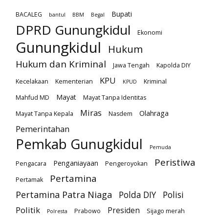
Bupati
BACALEG
bantul
BBM
Begal
DPRD Gunungkidul
Ekonomi
Gunungkidul
Hukum
Hukum dan Kriminal
Jawa Tengah
Kapolda DIY
KPU
Kecelakaan
Kementerian
Kriminal
KPUD
Mayat
Mahfud MD
Mayat Tanpa Identitas
Miras
Olahraga
Mayat Tanpa Kepala
Nasdem
Pemerintahan
Pemkab Gunugkidul
Pemuda
Peristiwa
Penganiayaan
Pengacara
Pengeroyokan
Pertamina
Pertamak
Pertamina Patra Niaga
Polda DIY
Polisi
Politik
Presiden
Prabowo
Sijago merah
Polresta