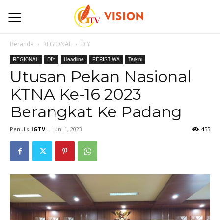
Beranda
REGIONAL
DIY
REGIONAL
DIY
Headline
PERISTIWA
Terkini
Utusan Pekan Nasional
KTNA Ke-16 2023
Berangkat Ke Padang
Penulis
IGTV
-
Juni 1, 2023
455