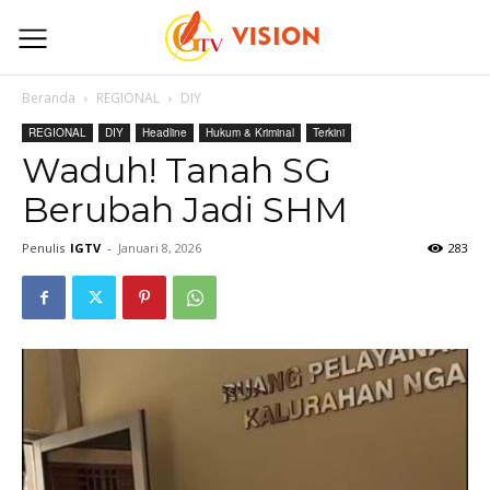
Beranda
REGIONAL
DIY
REGIONAL
DIY
Headline
Hukum & Kriminal
Terkini
Waduh! Tanah SG
Berubah Jadi SHM
Penulis
IGTV
-
Januari 8, 2026
283