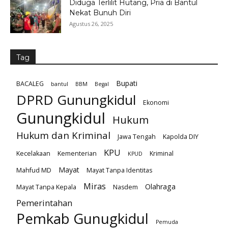
Diduga Terlilit Hutang, Pria di Bantul
Nekat Bunuh Diri
Agustus 26, 2025
Tag
Bupati
BACALEG
bantul
BBM
Begal
DPRD Gunungkidul
Ekonomi
Gunungkidul
Hukum
Hukum dan Kriminal
Jawa Tengah
Kapolda DIY
KPU
Kecelakaan
Kementerian
Kriminal
KPUD
Mayat
Mahfud MD
Mayat Tanpa Identitas
Miras
Olahraga
Mayat Tanpa Kepala
Nasdem
Pemerintahan
Pemkab Gunugkidul
Pemuda