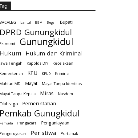
Tag
Bupati
BACALEG
bantul
BBM
Begal
DPRD Gunungkidul
Gunungkidul
Ekonomi
Hukum
Hukum dan Kriminal
Jawa Tengah
Kapolda DIY
Kecelakaan
KPU
Kementerian
Kriminal
KPUD
Mayat
Mahfud MD
Mayat Tanpa Identitas
Miras
Mayat Tanpa Kepala
Nasdem
Pemerintahan
Olahraga
Pemkab Gunugkidul
Penganiayaan
Pengacara
Pemuda
Peristiwa
Pengeroyokan
Pertamak