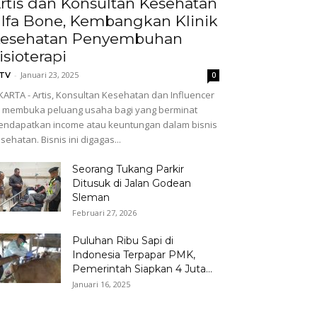
rtis dan Konsultan Kesehatan
lfa Bone, Kembangkan Klinik
esehatan Penyembuhan
isioterapi
-
Januari 23, 2025
GTV
0
KARTA - Artis, Konsultan Kesehatan dan Influencer
i membuka peluang usaha bagi yang berminat
ndapatkan income atau keuntungan dalam bisnis
sehatan. Bisnis ini digagas...
Seorang Tukang Parkir
Ditusuk di Jalan Godean
Sleman
Februari 27, 2026
Puluhan Ribu Sapi di
Indonesia Terpapar PMK,
Pemerintah Siapkan 4 Juta...
Januari 16, 2025