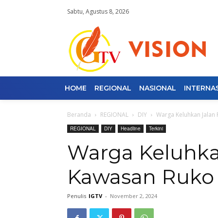
Sabtu, Agustus 8, 2026
HOME
REGIONAL
NASIONAL
INTERNA
Beranda
REGIONAL
DIY
Warga Keluhkan Jalan
REGIONAL
DIY
Headline
Terkini
Warga Keluhka
Kawasan Ruko
Penulis
IGTV
-
November 2, 2024