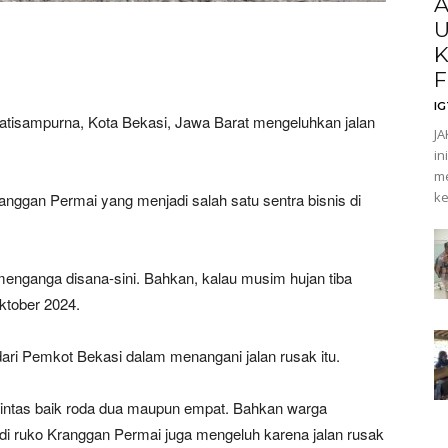
A
U
K
F
I
sampurna, Kota Bekasi, Jawa Barat mengeluhkan jalan
JA
in
me
ke
anggan Permai yang menjadi salah satu sentra bisnis di
menganga disana-sini. Bahkan, kalau musim hujan tiba
ktober 2024.
i Pemkot Bekasi dalam menangani jalan rusak itu.
lintas baik roda dua maupun empat. Bahkan warga
i ruko Kranggan Permai juga mengeluh karena jalan rusak