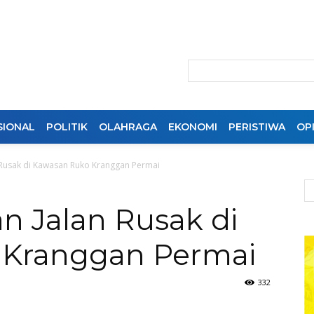
SIONAL
POLITIK
OLAHRAGA
EKONOMI
PERISTIWA
OPI
 Rusak di Kawasan Ruko Kranggan Permai
n Jalan Rusak di
 Kranggan Permai
332