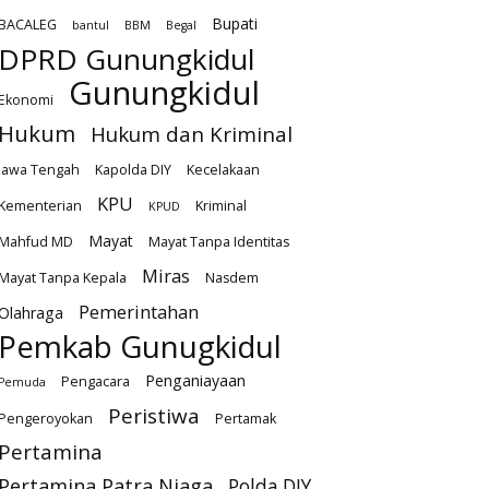
Bupati
BACALEG
bantul
BBM
Begal
DPRD Gunungkidul
Gunungkidul
Ekonomi
Hukum
Hukum dan Kriminal
Jawa Tengah
Kapolda DIY
Kecelakaan
KPU
Kementerian
Kriminal
KPUD
Mayat
Mahfud MD
Mayat Tanpa Identitas
Miras
Mayat Tanpa Kepala
Nasdem
Pemerintahan
Olahraga
Pemkab Gunugkidul
Penganiayaan
Pengacara
Pemuda
Peristiwa
Pengeroyokan
Pertamak
Pertamina
Pertamina Patra Niaga
Polda DIY