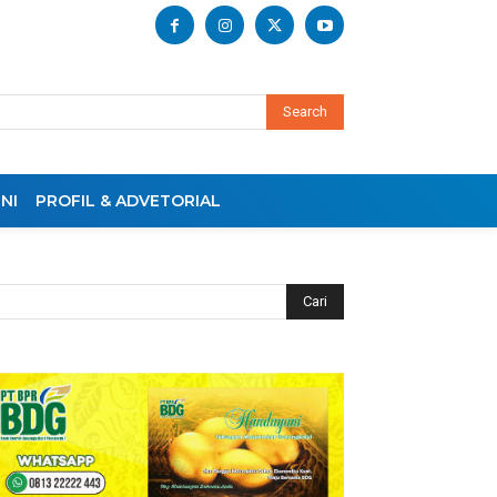
Search
NI
PROFIL & ADVETORIAL