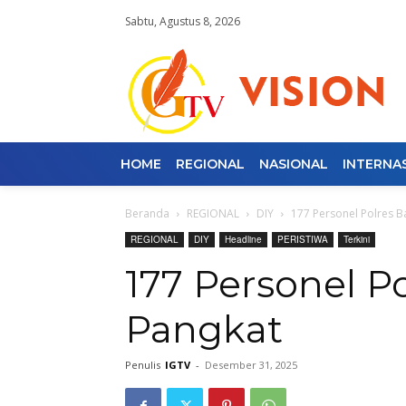
Sabtu, Agustus 8, 2026
HOME
REGIONAL
NASIONAL
INTERNA
Beranda
REGIONAL
DIY
177 Personel Polres B
REGIONAL
DIY
Headline
PERISTIWA
Terkini
177 Personel P
Pangkat
Penulis
IGTV
-
Desember 31, 2025