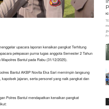
I
P
I
TE
m
gu
Pr
enggelar upacara laporan kenaikan pangkat Terhitung
 upacara pelepasan purna tugas anggota Semester 2 Tahun
n Mapolres Bantul pada Rabu (31/12/2025).
Kapolres Bantul AKBP Novita Eka Sari memimpin langsung
a, kapolsek jajaran, serta personel yang naik pangkat dan
ungan Polres Bantul mendapatkan kenaikan pangkat
ikut: