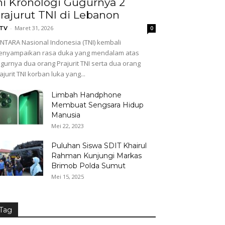
ni Kronologi Gugurnya 2
rajurut TNI di Lebanon
-
Maret 31, 2026
GTV
0
NTARA Nasional Indonesia (TNI) kembali
enyampaikan rasa duka yang mendalam atas
gurnya dua orang Prajurit TNI serta dua orang
ajurit TNI korban luka yang...
Limbah Handphone
Membuat Sengsara Hidup
Manusia
Mei 22, 2023
Puluhan Siswa SDIT Khairul
Rahman Kunjungi Markas
Brimob Polda Sumut
Mei 15, 2025
Tag