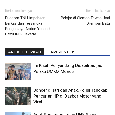
Berita sebelumnya
Berita berikutnya
Puspom TNI Limpahkan
Pelajar di Sleman Tewas Usai
Berkas dan Tersangka
Dilempar Batu
Penganiaya Andrie Yunus ke
Otmil II-07 Jakarta
ARTIKEL TERKAIT
DARI PENULIS
Ini Kisah Penyandang Disabilitas jadi
Pelaku UMKM Moncer
Bonceng Istri dan Anak, Polisi Tangkap
Pencurian HP di Dasbor Motor yang
Viral
Anak Pedagang Lolos UNY, Sewa