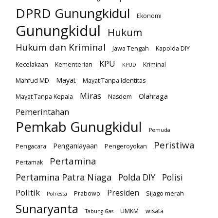
DPRD Gunungkidul
Ekonomi
Gunungkidul
Hukum
Hukum dan Kriminal
Jawa Tengah
Kapolda DIY
KPU
Kecelakaan
Kementerian
Kriminal
KPUD
Mayat
Mahfud MD
Mayat Tanpa Identitas
Miras
Olahraga
Mayat Tanpa Kepala
Nasdem
Pemerintahan
Pemkab Gunugkidul
Pemuda
Peristiwa
Penganiayaan
Pengacara
Pengeroyokan
Pertamina
Pertamak
Pertamina Patra Niaga
Polda DIY
Polisi
Politik
Presiden
Prabowo
Sijago merah
Polresta
Sunaryanta
UMKM
wisata
Tabung Gas