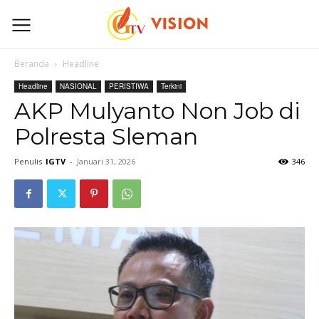
Beranda
Headline
Headline
NASIONAL
PERISTIWA
Terkini
AKP Mulyanto Non Job di
Polresta Sleman
Penulis
IGTV
-
Januari 31, 2026
346