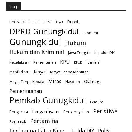
Tag
Bupati
BACALEG
bantul
BBM
Begal
DPRD Gunungkidul
Ekonomi
Gunungkidul
Hukum
Hukum dan Kriminal
Jawa Tengah
Kapolda DIY
KPU
Kecelakaan
Kementerian
Kriminal
KPUD
Mayat
Mahfud MD
Mayat Tanpa Identitas
Miras
Olahraga
Mayat Tanpa Kepala
Nasdem
Pemerintahan
Pemkab Gunugkidul
Pemuda
Peristiwa
Penganiayaan
Pengacara
Pengeroyokan
Pertamina
Pertamak
Pertamina Patra Niaga
Polda DIY
Polisi