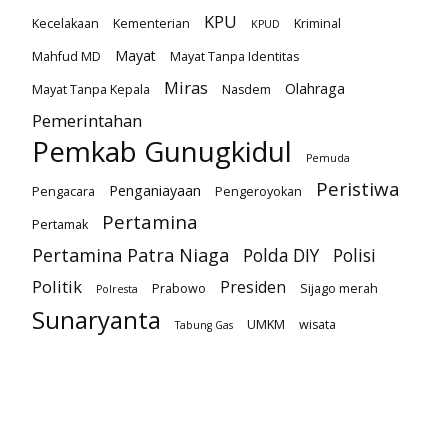
KPU
Kecelakaan
Kementerian
Kriminal
KPUD
Mayat
Mahfud MD
Mayat Tanpa Identitas
Miras
Olahraga
Mayat Tanpa Kepala
Nasdem
Pemerintahan
Pemkab Gunugkidul
Pemuda
Peristiwa
Penganiayaan
Pengacara
Pengeroyokan
Pertamina
Pertamak
Pertamina Patra Niaga
Polda DIY
Polisi
Politik
Presiden
Prabowo
Sijago merah
Polresta
Sunaryanta
UMKM
wisata
Tabung Gas