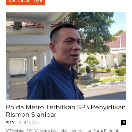
Berita Lainnya
Polda Metro Terbitkan SP3 Penyidikan
Rismon Sianipar
-
April 17, 2026
IGTV
0
IGTV.vision POLDA Metro Jaya telah menerbitkan Surat Perintah