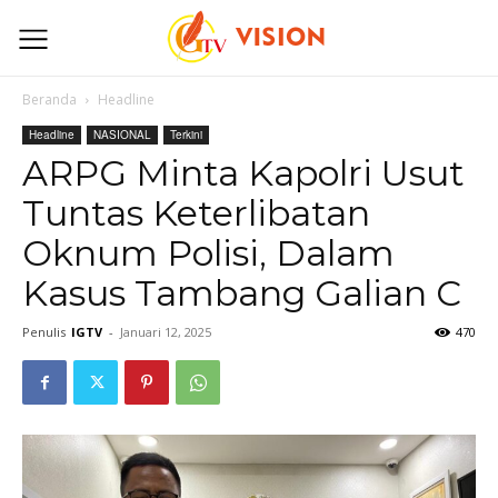
Beranda
Headline
Headline
NASIONAL
Terkini
ARPG Minta Kapolri Usut
Tuntas Keterlibatan
Oknum Polisi, Dalam
Kasus Tambang Galian C
Penulis
IGTV
-
Januari 12, 2025
470