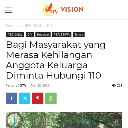
Beranda
REGIONAL
DIY
REGIONAL
DIY
Headline
PERISTIWA
Terkini
Bagi Masyarakat yang
Merasa Kehilangan
Anggota Keluarga
Diminta Hubungi 110
Penulis
IGTV
-
Mei 12, 2026
221