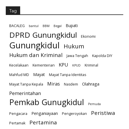
Tag
Bupati
BACALEG
bantul
BBM
Begal
DPRD Gunungkidul
Ekonomi
Gunungkidul
Hukum
Hukum dan Kriminal
Jawa Tengah
Kapolda DIY
KPU
Kecelakaan
Kementerian
Kriminal
KPUD
Mayat
Mahfud MD
Mayat Tanpa Identitas
Miras
Olahraga
Mayat Tanpa Kepala
Nasdem
Pemerintahan
Pemkab Gunugkidul
Pemuda
Peristiwa
Penganiayaan
Pengacara
Pengeroyokan
Pertamina
Pertamak