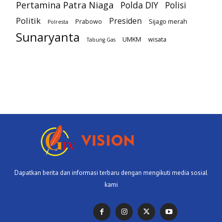
Pertamina Patra Niaga
Polda DIY
Polisi
Politik
Presiden
Prabowo
Sijago merah
Polresta
Sunaryanta
UMKM
wisata
Tabung Gas
Dapatkan berita dan informasi terbaru dengan mengikuti media sosial
kami