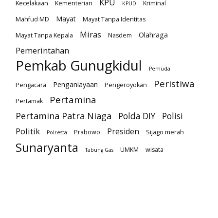
KPU
Kecelakaan
Kementerian
Kriminal
KPUD
Mayat
Mahfud MD
Mayat Tanpa Identitas
Miras
Olahraga
Mayat Tanpa Kepala
Nasdem
Pemerintahan
Pemkab Gunugkidul
Pemuda
Peristiwa
Penganiayaan
Pengacara
Pengeroyokan
Pertamina
Pertamak
Pertamina Patra Niaga
Polda DIY
Polisi
Politik
Presiden
Prabowo
Sijago merah
Polresta
Sunaryanta
UMKM
wisata
Tabung Gas