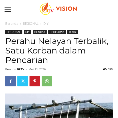
Beranda
REGIONAL
DIY
REGIONAL
DIY
Headline
PERISTIWA
Terkini
Perahu Nelayan Terbalik,
Satu Korban dalam
Pencarian
Penulis
IGTV
-
Mei 13, 2026
180