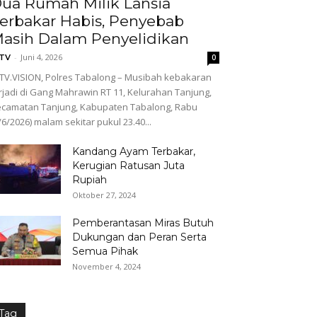
ua Rumah Milik Lansia
erbakar Habis, Penyebab
asih Dalam Penyelidikan
-
Juni 4, 2026
GTV
0
TV.VISION, Polres Tabalong – Musibah kebakaran
rjadi di Gang Mahrawin RT 11, Kelurahan Tanjung,
camatan Tanjung, Kabupaten Tabalong, Rabu
/6/2026) malam sekitar pukul 23.40...
Kandang Ayam Terbakar,
Kerugian Ratusan Juta
Rupiah
Oktober 27, 2024
Pemberantasan Miras Butuh
Dukungan dan Peran Serta
Semua Pihak
November 4, 2024
Tag