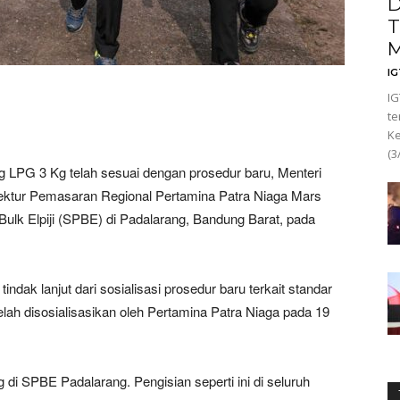
D
T
M
I
IG
te
Ke
(3
LPG 3 Kg telah sesuai dengan prosedur baru, Menteri
rektur Pemasaran Regional Pertamina Patra Niaga Mars
ulk Elpiji (SPBE) di Padalarang, Bandung Barat, pada
dak lanjut dari sosialisasi prosedur baru terkait standar
ah disosialisasikan oleh Pertamina Patra Niaga pada 19
di SPBE Padalarang. Pengisian seperti ini di seluruh