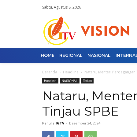
Sabtu, Agustus 8, 2026
HOME
REGIONAL
NASIONAL
INTERNA
Beranda
Headline
Nataru, Menteri Perdagangan 
Headline
NASIONAL
Terkini
Nataru, Mente
Tinjau SPBE
Penulis
IGTV
-
Desember 24, 2024