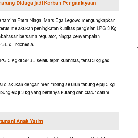
marang Diduga jadi Korban Penganiayaan
Pertamina Patra Niaga, Mars Ega Legowo mengungkapkan
erus melakukan peningkatan kualitas pengisian LPG 3 Kg
mbahasan bersama regulator, hingga penyampaian
PBE di Indonesia.
G 3 Kg di SPBE selalu tepat kuantitas, terisi 3 kg gas
iisi dilakukan dengan menimbang seluruh tabung elpiji 3 kg
ng elpiji 3 kg yang beratnya kurang dari diatur dalam
ntunani Anak Yatim