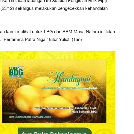
kan tinjauan lapangan ke Stasiun Pengisian Bulk Elpiji
 (23/12) sekaligus melakukan pengecekkan kehandalan
dan kami melihat untuk LPG dan BBM Masa Nataru ini telah
 Pertamina Patra Niga,” tutur Yuliot. (Tan)