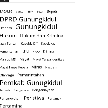
Bupati
BACALEG
bantul
BBM
Begal
DPRD Gunungkidul
Gunungkidul
Ekonomi
Hukum
Hukum dan Kriminal
Jawa Tengah
Kapolda DIY
Kecelakaan
KPU
Kementerian
Kriminal
KPUD
Mayat
Mahfud MD
Mayat Tanpa Identitas
Miras
Mayat Tanpa Kepala
Nasdem
Pemerintahan
Olahraga
Pemkab Gunugkidul
Penganiayaan
Pengacara
Pemuda
Peristiwa
Pengeroyokan
Pertamak
Pertamina