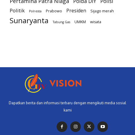
Pertamina Patra Niaga
Polda DIY
Polisi
Politik
Presiden
Prabowo
Sijago merah
Polresta
Sunaryanta
UMKM
wisata
Tabung Gas
Dapatkan berita dan informasi terbaru dengan mengikuti media sosial
kami