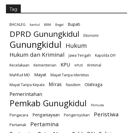
Tag
Bupati
BACALEG
bantul
BBM
Begal
DPRD Gunungkidul
Ekonomi
Gunungkidul
Hukum
Hukum dan Kriminal
Jawa Tengah
Kapolda DIY
KPU
Kecelakaan
Kementerian
Kriminal
KPUD
Mayat
Mahfud MD
Mayat Tanpa Identitas
Miras
Olahraga
Mayat Tanpa Kepala
Nasdem
Pemerintahan
Pemkab Gunugkidul
Pemuda
Peristiwa
Penganiayaan
Pengacara
Pengeroyokan
Pertamina
Pertamak