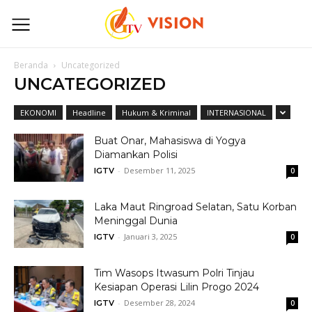
Beranda
Uncategorized
UNCATEGORIZED
EKONOMI
Headline
Hukum & Kriminal
INTERNASIONAL
Buat Onar, Mahasiswa di Yogya
Diamankan Polisi
-
Desember 11, 2025
IGTV
0
Laka Maut Ringroad Selatan, Satu Korban
Meninggal Dunia
-
Januari 3, 2025
IGTV
0
Tim Wasops Itwasum Polri Tinjau
Kesiapan Operasi Lilin Progo 2024
-
Desember 28, 2024
IGTV
0