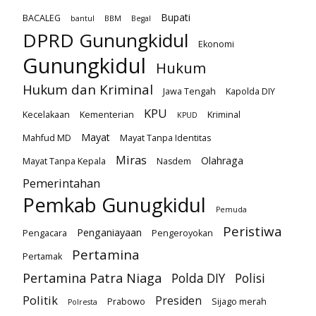
Bupati
BACALEG
bantul
BBM
Begal
DPRD Gunungkidul
Ekonomi
Gunungkidul
Hukum
Hukum dan Kriminal
Jawa Tengah
Kapolda DIY
KPU
Kecelakaan
Kementerian
Kriminal
KPUD
Mayat
Mahfud MD
Mayat Tanpa Identitas
Miras
Olahraga
Mayat Tanpa Kepala
Nasdem
Pemerintahan
Pemkab Gunugkidul
Pemuda
Peristiwa
Penganiayaan
Pengacara
Pengeroyokan
Pertamina
Pertamak
Pertamina Patra Niaga
Polda DIY
Polisi
Politik
Presiden
Prabowo
Sijago merah
Polresta