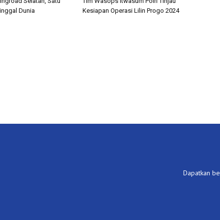
ingroad Selatan, Satu
Tim Wasops Itwasum Polri Tinjau
nggal Dunia
Kesiapan Operasi Lilin Progo 2024
Dapatkan ber