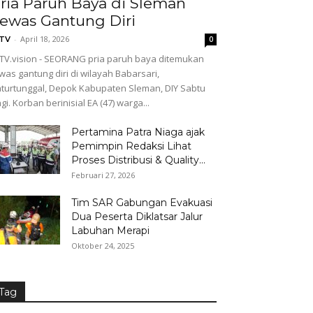
ria Paruh Baya di Sleman
ewas Gantung Diri
-
April 18, 2026
GTV
0
TV.vision - SEORANG pria paruh baya ditemukan
was gantung diri di wilayah Babarsari,
turtunggal, Depok Kabupaten Sleman, DIY Sabtu
gi. Korban berinisial EA (47) warga...
Pertamina Patra Niaga ajak
Pemimpin Redaksi Lihat
Proses Distribusi & Quality...
Februari 27, 2026
Tim SAR Gabungan Evakuasi
Dua Peserta Diklatsar Jalur
Labuhan Merapi
Oktober 24, 2025
Tag