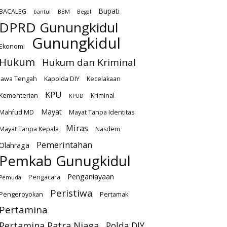
Bupati
BACALEG
bantul
BBM
Begal
DPRD Gunungkidul
Gunungkidul
Ekonomi
Hukum
Hukum dan Kriminal
Jawa Tengah
Kapolda DIY
Kecelakaan
KPU
Kementerian
Kriminal
KPUD
Mayat
Mahfud MD
Mayat Tanpa Identitas
Miras
Mayat Tanpa Kepala
Nasdem
Pemerintahan
Olahraga
Pemkab Gunugkidul
Penganiayaan
Pengacara
Pemuda
Peristiwa
Pengeroyokan
Pertamak
Pertamina
Pertamina Patra Niaga
Polda DIY