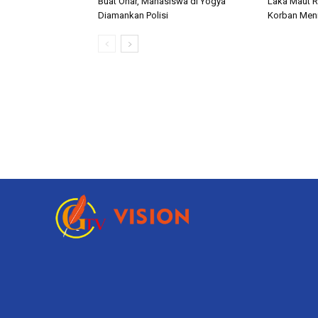
Buat Onar, Mahasiswa di Yogya
Laka Maut R
Diamankan Polisi
Korban Meni