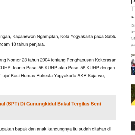
P
T
I
IG
te
rangan, Kapanewon Ngampilan, Kota Yogyakarta pada Sabtu
Ca
ncam 10 tahun penjara.
pa
ndang Nomor 23 tahun 2004 tentang Penghapusan Kekerasan
KUHP Jounto Pasal 55 KUHP atau Pasal 56 KUHP dengan
 ujar Kasi Humas Polresta Yogyakarta AKP Sujarwo,
nal (SPT) Di Gunungkidul Bakal Tergilas Seni
erupakan bapak dan anak kandungnya itu sudah ditahan di