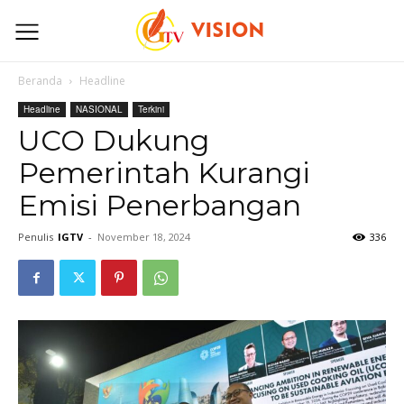
Beranda
Headline
Headline
NASIONAL
Terkini
UCO Dukung
Pemerintah Kurangi
Emisi Penerbangan
Penulis
IGTV
-
November 18, 2024
336