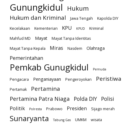
Gunungkidul
Hukum
Hukum dan Kriminal
Jawa Tengah
Kapolda DIY
KPU
Kecelakaan
Kementerian
Kriminal
KPUD
Mayat
Mahfud MD
Mayat Tanpa Identitas
Miras
Olahraga
Mayat Tanpa Kepala
Nasdem
Pemerintahan
Pemkab Gunugkidul
Pemuda
Peristiwa
Penganiayaan
Pengacara
Pengeroyokan
Pertamina
Pertamak
Pertamina Patra Niaga
Polda DIY
Polisi
Politik
Presiden
Prabowo
Sijago merah
Polresta
Sunaryanta
UMKM
wisata
Tabung Gas