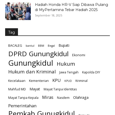
Hadiah Honda HR-V Siap Dibawa Pulang
di MyPertamina Tebar Hadiah 2025
September 18, 2025
Tag
Bupati
BACALEG
bantul
BBM
Begal
DPRD Gunungkidul
Ekonomi
Gunungkidul
Hukum
Hukum dan Kriminal
Jawa Tengah
Kapolda DIY
KPU
Kecelakaan
Kementerian
Kriminal
KPUD
Mayat
Mahfud MD
Mayat Tanpa Identitas
Miras
Olahraga
Mayat Tanpa Kepala
Nasdem
Pemerintahan
Pemkab Gunugkidul