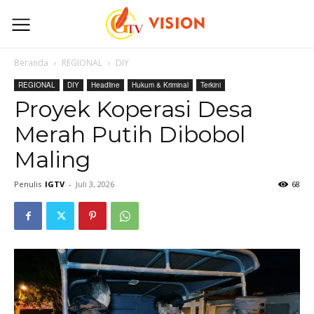
Beranda
REGIONAL
DIY
REGIONAL
DIY
Headline
Hukum & Kriminal
Terkini
Proyek Koperasi Desa
Merah Putih Dibobol
Maling
Penulis
IGTV
-
Juli 3, 2026
68