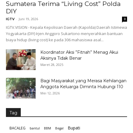
Sumatera Terima “Living Cost” Polda
DIY
-
Juni 19, 2026
IGTV
0
IGTV.VISION - Kepala Kepolisian Daerah (Kapolda) Daerah Istimewa
Yogyakarta (DIY) Irjen Anggoro Sukartono menyerahkan bantuan
biaya hidup (living cost) ke pada 306 mahasiswa asal...
Koordinator Aksi ”Fitnah” Menag Akui
Aksinya Tidak Benar
Maret 28, 2025
Bagi Masyarakat yang Merasa Kehilangan
Anggota Keluarga Diminta Hubungi 110
Mei 12, 2026
Tag
Bupati
BACALEG
bantul
BBM
Begal