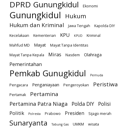
DPRD Gunungkidul
Ekonomi
Gunungkidul
Hukum
Hukum dan Kriminal
Jawa Tengah
Kapolda DIY
KPU
Kecelakaan
Kementerian
Kriminal
KPUD
Mayat
Mahfud MD
Mayat Tanpa Identitas
Miras
Olahraga
Mayat Tanpa Kepala
Nasdem
Pemerintahan
Pemkab Gunugkidul
Pemuda
Peristiwa
Penganiayaan
Pengacara
Pengeroyokan
Pertamina
Pertamak
Pertamina Patra Niaga
Polda DIY
Polisi
Politik
Presiden
Prabowo
Sijago merah
Polresta
Sunaryanta
UMKM
wisata
Tabung Gas