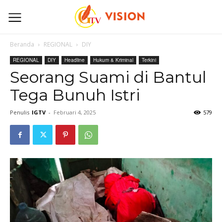
Beranda
REGIONAL
DIY
REGIONAL
DIY
Headline
Hukum & Kriminal
Terkini
Seorang Suami di Bantul
Tega Bunuh Istri
Penulis
IGTV
-
Februari 4, 2025
579