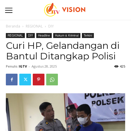
Beranda
REGIONAL
DIY
REGIONAL
DIY
Headline
Hukum & Kriminal
Terkini
Curi HP, Gelandangan di
Bantul Ditangkap Polisi
Penulis
IGTV
-
Agustus 28, 2025
425