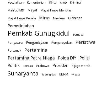
KPU
Kecelakaan
Kementerian
Kriminal
KPUD
Mayat
Mahfud MD
Mayat Tanpa Identitas
Miras
Olahraga
Mayat Tanpa Kepala
Nasdem
Pemerintahan
Pemkab Gunugkidul
Pemuda
Peristiwa
Penganiayaan
Pengacara
Pengeroyokan
Pertamina
Pertamak
Pertamina Patra Niaga
Polda DIY
Polisi
Politik
Presiden
Prabowo
Sijago merah
Polresta
Sunaryanta
UMKM
wisata
Tabung Gas