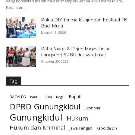
yang konsisten membina dan memperkuat pelaku Usaha Mikro,
Kecil, dan...
Polda DIY Terima Kunjungan Edukatif TK
Budi Mulia
Januari 19, 2026
Patra Niaga & Dirjen Migas Tinjau
Langsung SPBU di Jawa Timur
Oktober 29, 2025
Tag
Bupati
BACALEG
bantul
BBM
Begal
DPRD Gunungkidul
Ekonomi
Gunungkidul
Hukum
Hukum dan Kriminal
Jawa Tengah
Kapolda DIY