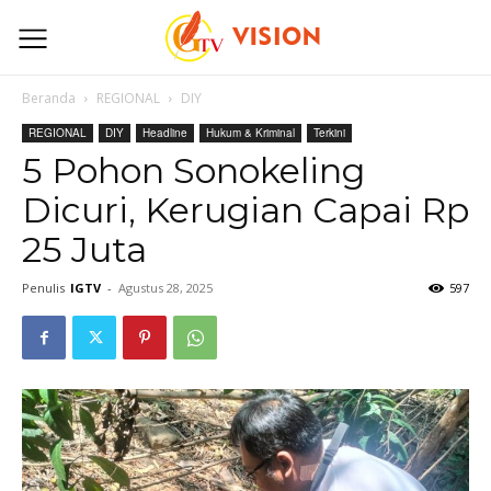
Beranda
REGIONAL
DIY
REGIONAL
DIY
Headline
Hukum & Kriminal
Terkini
5 Pohon Sonokeling
Dicuri, Kerugian Capai Rp
25 Juta
Penulis
IGTV
-
Agustus 28, 2025
597