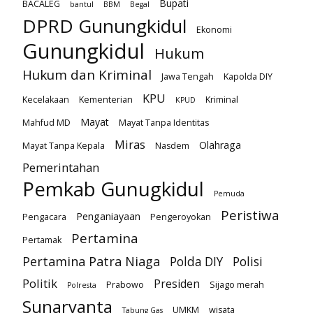
Bupati
BACALEG
bantul
BBM
Begal
DPRD Gunungkidul
Ekonomi
Gunungkidul
Hukum
Hukum dan Kriminal
Jawa Tengah
Kapolda DIY
KPU
Kecelakaan
Kementerian
Kriminal
KPUD
Mayat
Mahfud MD
Mayat Tanpa Identitas
Miras
Olahraga
Mayat Tanpa Kepala
Nasdem
Pemerintahan
Pemkab Gunugkidul
Pemuda
Peristiwa
Penganiayaan
Pengacara
Pengeroyokan
Pertamina
Pertamak
Pertamina Patra Niaga
Polda DIY
Polisi
Politik
Presiden
Prabowo
Sijago merah
Polresta
Sunaryanta
UMKM
wisata
Tabung Gas