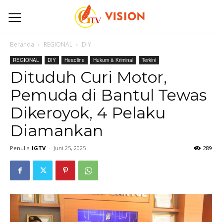
Beranda
REGIONAL
DIY
REGIONAL
DIY
Headline
Hukum & Kriminal
Terkini
Dituduh Curi Motor,
Pemuda di Bantul Tewas
Dikeroyok, 4 Pelaku
Diamankan
Penulis
IGTV
-
Juni 25, 2025
289