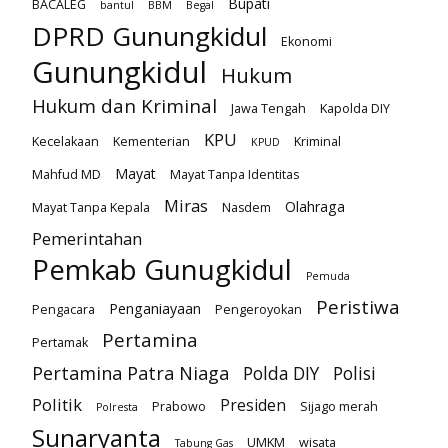
Bupati
BACALEG
bantul
BBM
Begal
DPRD Gunungkidul
Ekonomi
Gunungkidul
Hukum
Hukum dan Kriminal
Jawa Tengah
Kapolda DIY
KPU
Kecelakaan
Kementerian
Kriminal
KPUD
Mayat
Mahfud MD
Mayat Tanpa Identitas
Miras
Olahraga
Mayat Tanpa Kepala
Nasdem
Pemerintahan
Pemkab Gunugkidul
Pemuda
Peristiwa
Penganiayaan
Pengacara
Pengeroyokan
Pertamina
Pertamak
Pertamina Patra Niaga
Polda DIY
Polisi
Politik
Presiden
Prabowo
Sijago merah
Polresta
Sunaryanta
UMKM
wisata
Tabung Gas