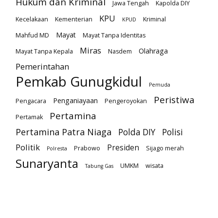
Hukum dan Kriminal
Jawa Tengah
Kapolda DIY
KPU
Kecelakaan
Kementerian
Kriminal
KPUD
Mayat
Mahfud MD
Mayat Tanpa Identitas
Miras
Olahraga
Mayat Tanpa Kepala
Nasdem
Pemerintahan
Pemkab Gunugkidul
Pemuda
Peristiwa
Penganiayaan
Pengacara
Pengeroyokan
Pertamina
Pertamak
Pertamina Patra Niaga
Polda DIY
Polisi
Politik
Presiden
Prabowo
Sijago merah
Polresta
Sunaryanta
UMKM
wisata
Tabung Gas