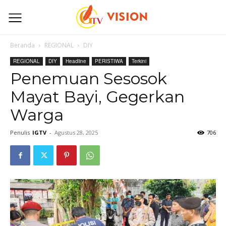
Beranda
REGIONAL
DIY
REGIONAL
DIY
Headline
PERISTIWA
Terkini
Penemuan Sesosok
Mayat Bayi, Gegerkan
Warga
Penulis
IGTV
-
Agustus 28, 2025
706