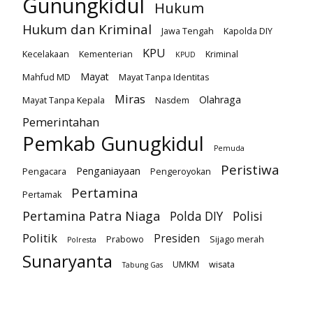
Gunungkidul
Hukum
Hukum dan Kriminal
Jawa Tengah
Kapolda DIY
KPU
Kecelakaan
Kementerian
Kriminal
KPUD
Mayat
Mahfud MD
Mayat Tanpa Identitas
Miras
Olahraga
Mayat Tanpa Kepala
Nasdem
Pemerintahan
Pemkab Gunugkidul
Pemuda
Peristiwa
Penganiayaan
Pengacara
Pengeroyokan
Pertamina
Pertamak
Pertamina Patra Niaga
Polda DIY
Polisi
Politik
Presiden
Prabowo
Sijago merah
Polresta
Sunaryanta
UMKM
wisata
Tabung Gas