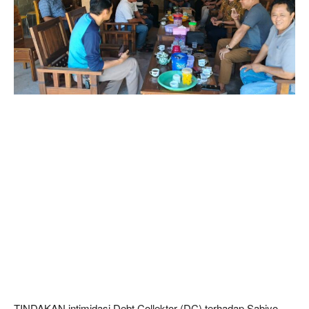
TINDAKAN intimidasi Debt Collektor (DC) terhadap Sabiyo,