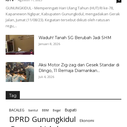
IGTV
0
GUNUNGKIDUL - Memperingati Hari Ulang Tahun (HUT) RI ke-78,
Kapanewon Nglipar, Kabupaten Gunungkidul, mengadakan Gerak
Jalan, Jumat (11/08/23). Kegiatan tersebut diikuti oleh ratusan
regu,...
Waduh! Tanah SG Berubah Jadi SHM
Januari 8, 2026
Aksi Motor Zig-zag dan Gesek Standar di
Dlingo, 11 Remaja Diamankan...
Juli 4, 2026
Tag
Bupati
BACALEG
bantul
BBM
Begal
DPRD Gunungkidul
Ekonomi