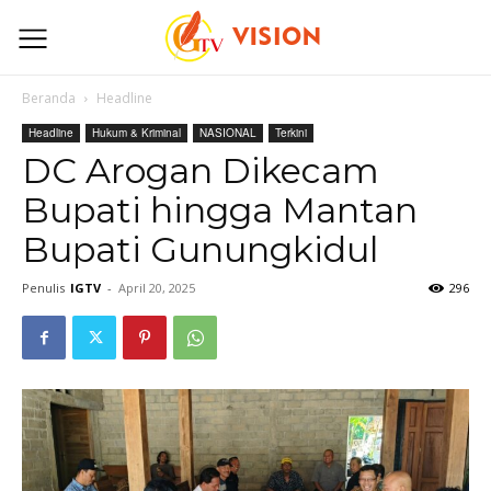
Beranda
Headline
Headline
Hukum & Kriminal
NASIONAL
Terkini
DC Arogan Dikecam
Bupati hingga Mantan
Bupati Gunungkidul
Penulis
IGTV
-
April 20, 2025
296