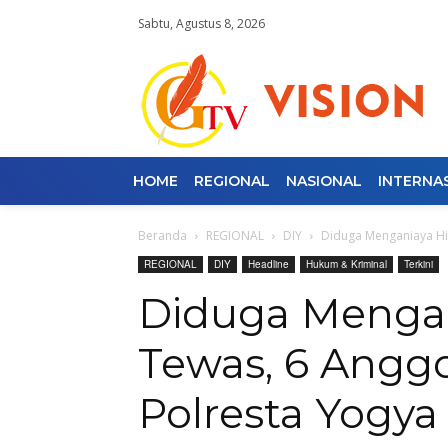
Sabtu, Agustus 8, 2026
HOME
REGIONAL
NASIONAL
INTERNA
Beranda
REGIONAL
DIY
Diduga Menganiaya Hin
REGIONAL
DIY
Headline
Hukum & Kriminal
Terkini
Diduga Menga
Tewas, 6 Anggo
Polresta Yogya