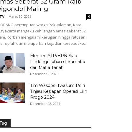
mas Seberat 52 Gram Raib
igondol Maling
-
Maret 30, 2026
GTV
0
EORANG perempuan warga Pakualaman, Kota
gyakarta mengaku kehilangan emas seberat 52
am. Korban mengalami kerugian hingga ratusan
ta rupiah dan melaporkan kejadian tersebut ke...
Menteri ATR/BPN Siap
Lindungi Lahan di Sumatra
dari Mafia Tanah
Desember 9, 2025
Tim Wasops Itwasum Polri
Tinjau Kesiapan Operasi Lilin
Progo 2024
Desember 28, 2024
Tag