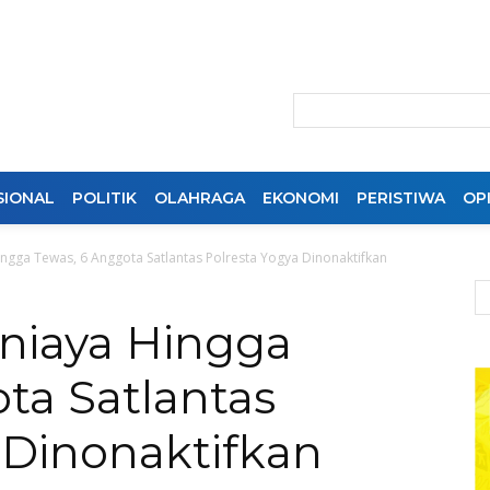
SIONAL
POLITIK
OLAHRAGA
EKONOMI
PERISTIWA
OPI
gga Tewas, 6 Anggota Satlantas Polresta Yogya Dinonaktifkan
niaya Hingga
ta Satlantas
 Dinonaktifkan