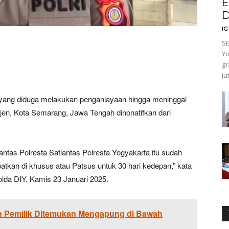
E
D
I
S
Yo
gr
ju
yang diduga melakukan penganiayaan hingga meninggal
jen, Kota Semarang, Jawa Tengah dinonatifkan dari
ntas Polresta Satlantas Polresta Yogyakarta itu sudah
patkan di khusus atau Patsus untuk 30 hari kedepan,” kata
da DIY, Kamis 23 Januari 2025.
n Pemilik Ditemukan Mengapung di Bawah