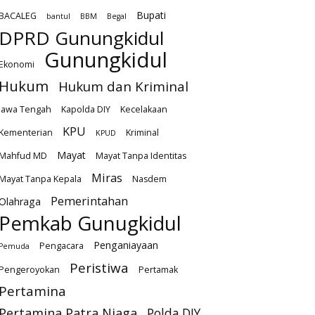
Bupati
BACALEG
bantul
BBM
Begal
DPRD Gunungkidul
Gunungkidul
Ekonomi
Hukum
Hukum dan Kriminal
Jawa Tengah
Kapolda DIY
Kecelakaan
KPU
Kementerian
Kriminal
KPUD
Mayat
Mahfud MD
Mayat Tanpa Identitas
Miras
Mayat Tanpa Kepala
Nasdem
Pemerintahan
Olahraga
Pemkab Gunugkidul
Penganiayaan
Pengacara
Pemuda
Peristiwa
Pengeroyokan
Pertamak
Pertamina
Pertamina Patra Niaga
Polda DIY