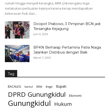
rumah hingga menjadi kerangka, MRR (24) mengaku tega
melakukan perbuatan kejinya karena kerap mendapatkan
kekerasan fisik dari...
Dicopot Prabowo, 3 Pimpinan BGN jadi
Tersangka Kejagung
Juni 4, 2026
BPKN Berharap Pertamina Patra Niaga
Jalankan Distribusi dengan Baik
Maret 7, 2025
Tag
Bupati
BACALEG
bantul
BBM
Begal
DPRD Gunungkidul
Ekonomi
Gunungkidul
Hukum