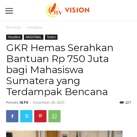
Beranda
Headline
Headline
NASIONAL
Terkini
GKR Hemas Serahkan
Bantuan Rp 750 Juta
bagi Mahasiswa
Sumatera yang
Terdampak Bencana
Penulis
IGTV
-
Desember 20, 2025
227