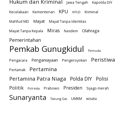
Hukum dan Kriminal
Jawa Tengah
Kapolda DIY
KPU
Kecelakaan
Kementerian
Kriminal
KPUD
Mayat
Mahfud MD
Mayat Tanpa Identitas
Miras
Olahraga
Mayat Tanpa Kepala
Nasdem
Pemerintahan
Pemkab Gunugkidul
Pemuda
Peristiwa
Penganiayaan
Pengacara
Pengeroyokan
Pertamina
Pertamak
Pertamina Patra Niaga
Polda DIY
Polisi
Politik
Presiden
Prabowo
Sijago merah
Polresta
Sunaryanta
UMKM
wisata
Tabung Gas