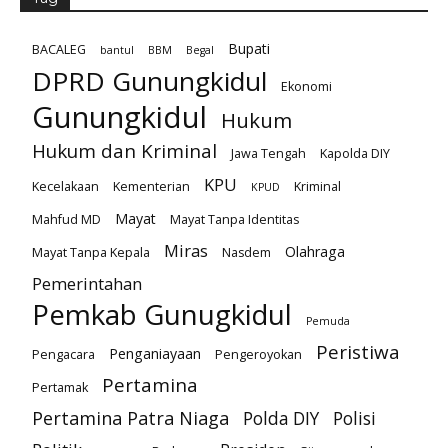
Bupati
BACALEG
bantul
BBM
Begal
DPRD Gunungkidul
Ekonomi
Gunungkidul
Hukum
Hukum dan Kriminal
Jawa Tengah
Kapolda DIY
KPU
Kecelakaan
Kementerian
Kriminal
KPUD
Mayat
Mahfud MD
Mayat Tanpa Identitas
Miras
Olahraga
Mayat Tanpa Kepala
Nasdem
Pemerintahan
Pemkab Gunugkidul
Pemuda
Peristiwa
Penganiayaan
Pengacara
Pengeroyokan
Pertamina
Pertamak
Pertamina Patra Niaga
Polda DIY
Polisi