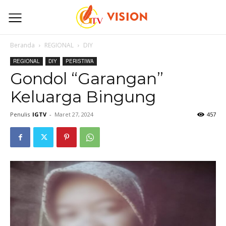
Beranda
REGIONAL
DIY
REGIONAL
DIY
PERISTIWA
Gondol “Garangan”
Keluarga Bingung
Penulis
IGTV
-
Maret 27, 2024
457