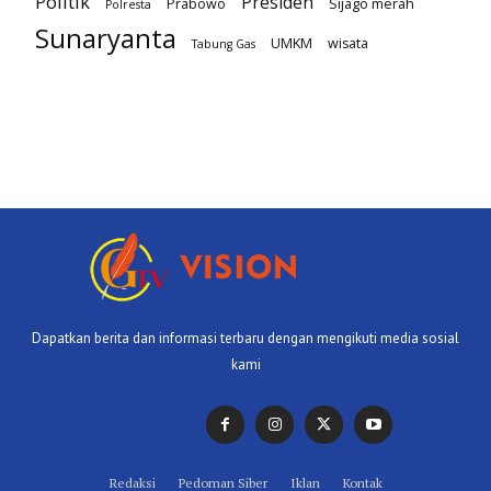
Politik
Presiden
Prabowo
Sijago merah
Polresta
Sunaryanta
UMKM
wisata
Tabung Gas
Dapatkan berita dan informasi terbaru dengan mengikuti media sosial
kami
Redaksi
Pedoman Siber
Iklan
Kontak