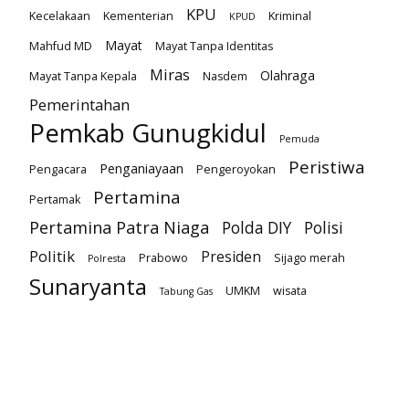
KPU
Kecelakaan
Kementerian
Kriminal
KPUD
Mayat
Mahfud MD
Mayat Tanpa Identitas
Miras
Olahraga
Mayat Tanpa Kepala
Nasdem
Pemerintahan
Pemkab Gunugkidul
Pemuda
Peristiwa
Penganiayaan
Pengacara
Pengeroyokan
Pertamina
Pertamak
Pertamina Patra Niaga
Polda DIY
Polisi
Politik
Presiden
Prabowo
Sijago merah
Polresta
Sunaryanta
UMKM
wisata
Tabung Gas