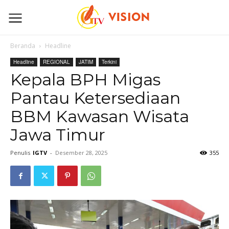
Beranda
Headline
Headline
REGIONAL
JATIM
Terkini
Kepala BPH Migas
Pantau Ketersediaan
BBM Kawasan Wisata
Jawa Timur
Penulis
IGTV
-
Desember 28, 2025
355