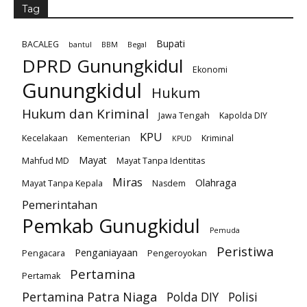
Tag
Bupati
BACALEG
bantul
BBM
Begal
DPRD Gunungkidul
Ekonomi
Gunungkidul
Hukum
Hukum dan Kriminal
Jawa Tengah
Kapolda DIY
KPU
Kecelakaan
Kementerian
Kriminal
KPUD
Mayat
Mahfud MD
Mayat Tanpa Identitas
Miras
Olahraga
Mayat Tanpa Kepala
Nasdem
Pemerintahan
Pemkab Gunugkidul
Pemuda
Peristiwa
Penganiayaan
Pengacara
Pengeroyokan
Pertamina
Pertamak
Pertamina Patra Niaga
Polda DIY
Polisi