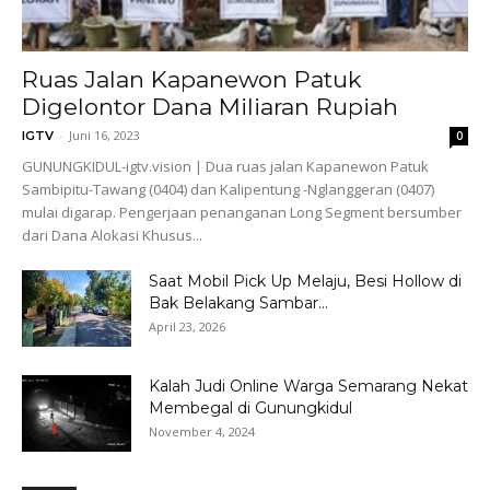
Ruas Jalan Kapanewon Patuk
Digelontor Dana Miliaran Rupiah
-
Juni 16, 2023
IGTV
0
GUNUNGKIDUL-igtv.vision | Dua ruas jalan Kapanewon Patuk
Sambipitu-Tawang (0404) dan Kalipentung -Nglanggeran (0407)
mulai digarap. Pengerjaan penanganan Long Segment bersumber
dari Dana Alokasi Khusus...
Saat Mobil Pick Up Melaju, Besi Hollow di
Bak Belakang Sambar...
April 23, 2026
Kalah Judi Online Warga Semarang Nekat
Membegal di Gunungkidul
November 4, 2024