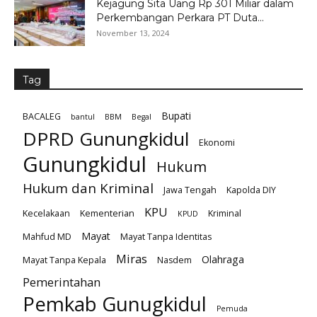
Kejagung Sita Uang Rp 301 Miliar dalam
Perkembangan Perkara PT Duta...
November 13, 2024
Tag
Bupati
BACALEG
bantul
BBM
Begal
DPRD Gunungkidul
Ekonomi
Gunungkidul
Hukum
Hukum dan Kriminal
Jawa Tengah
Kapolda DIY
KPU
Kecelakaan
Kementerian
Kriminal
KPUD
Mayat
Mahfud MD
Mayat Tanpa Identitas
Miras
Olahraga
Mayat Tanpa Kepala
Nasdem
Pemerintahan
Pemkab Gunugkidul
Pemuda