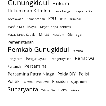
Gunungkidul
Hukum
Hukum dan Kriminal
Jawa Tengah
Kapolda DIY
KPU
Kecelakaan
Kementerian
Kriminal
KPUD
Mayat
Mahfud MD
Mayat Tanpa Identitas
Miras
Olahraga
Mayat Tanpa Kepala
Nasdem
Pemerintahan
Pemkab Gunugkidul
Pemuda
Peristiwa
Penganiayaan
Pengacara
Pengeroyokan
Pertamina
Pertamak
Pertamina Patra Niaga
Polda DIY
Polisi
Politik
Presiden
Prabowo
Sijago merah
Polresta
Sunaryanta
UMKM
wisata
Tabung Gas