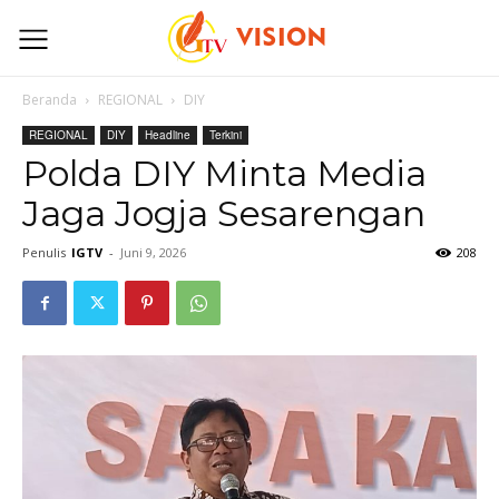
Beranda
REGIONAL
DIY
REGIONAL
DIY
Headline
Terkini
Polda DIY Minta Media
Jaga Jogja Sesarengan
Penulis
IGTV
-
Juni 9, 2026
208